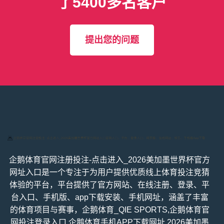
了5400多名客户
提出您的问题
企鹅体育官网注册投注-点击进入_2026美加墨世界杯官方
网址入口是一个专注于为用户提供优质线上体育投注竞猜
体验的平台，平台提供了官方网站、在线注册、登录、平
台入口、手机版、app下载安装、手机网址，涵盖了丰富
的体育项目与赛事，企鹅体育_QIE SPORTS,企鹅体育官
网投注登录入口,企鹅体育手机APP下载网址,2026美加墨