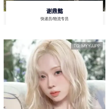
谢鼎懿
快递员/物流专员