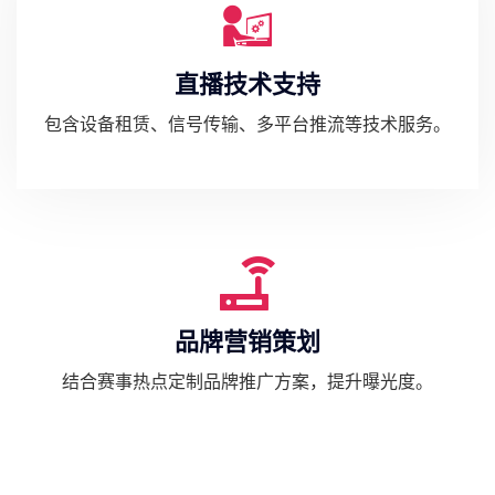
直播技术支持
包含设备租赁、信号传输、多平台推流等技术服务。
品牌营销策划
结合赛事热点定制品牌推广方案，提升曝光度。