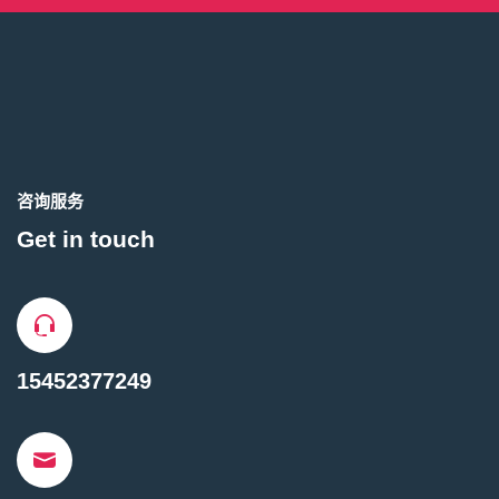
咨询服务
Get in touch
15452377249