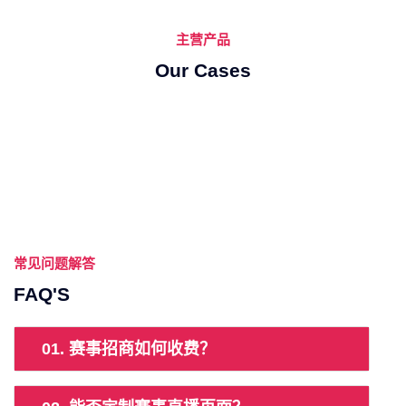
主营产品
Our Cases
常见问题解答
FAQ'S
01. 赛事招商如何收费？