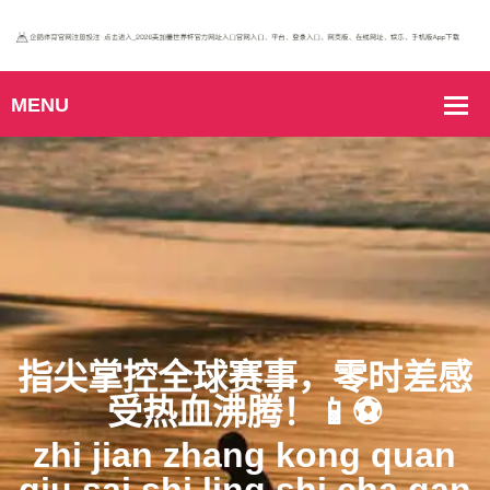
指尖掌控全球赛事，零时差感
受热血沸腾！📱⚽
zhi jian zhang kong quan