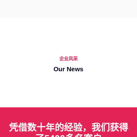
企业风采
Our News
凭借数十年的经验，我们获得